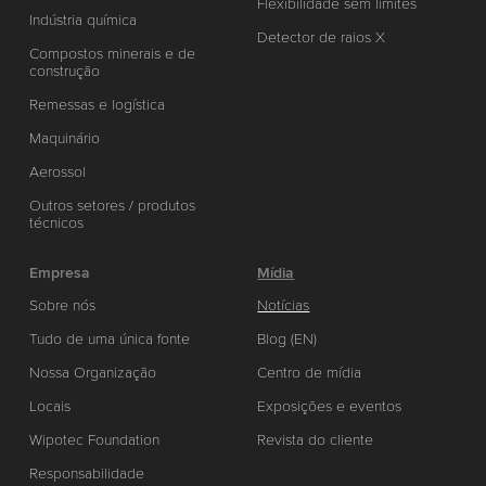
Flexibilidade sem limites
Indústria química
Detector de raios X
Compostos minerais e de
construção
Remessas e logística
Maquinário
Aerossol
Outros setores / produtos
técnicos
Empresa
Mídia
Sobre nós
Notícias
Tudo de uma única fonte
Blog (EN)
Nossa Organização
Centro de mídia
Locais
Exposições e eventos
Wipotec Foundation
Revista do cliente
Responsabilidade