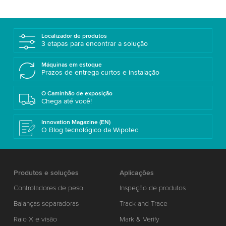
Localizador de produtos
3 etapas para encontrar a solução
Máquinas em estoque
Prazos de entrega curtos e instalação
O Caminhão de exposição
Chega até você!
Innovation Magazine (EN)
O Blog tecnológico da Wipotec
Produtos e soluções
Aplicações
Controladores de peso
Inspeção de produtos
Balanças separadoras
Track and Trace
Raio X e visão
Mark & Verify