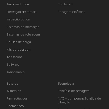
Track and trace
Rotulagem
Detecção de metais
Pesagem dinâmica
Inspeção óptica
Sistemas de marcação
Sistemas de rotulagem
Células de carga
Kits de pesagem
Acessórios
Software
Treinamento
Setores
Tecnologia
Alimentos
Princípio de pesagem
Farmacêuticos
AVC – compensação ativa de
vibração
Cosméticos