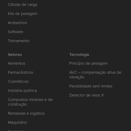
Células de carga
Kits de pesagem
Acessórios
Software
Treinamento
Setores
Tecnologia
Alimentos
Princípio de pesagem
Farmacêuticos
AVC – compensação ativa de
vibração
Cosméticos
Flexibilidade sem limites
Indústria química
Detector de raios X
Compostos minerais e de
construção
Remessas e logística
Maquinário