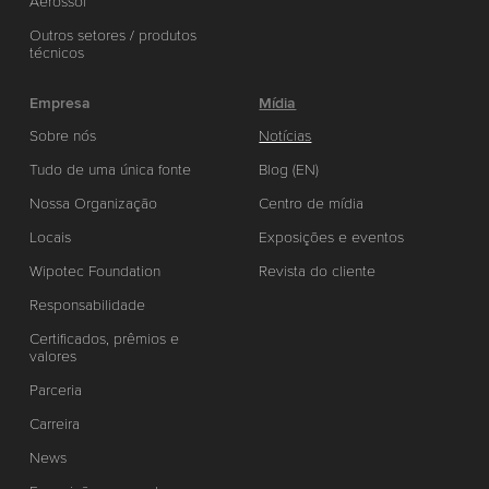
Aerossol
Outros setores / produtos
técnicos
Empresa
Mídia
Sobre nós
Notícias
Tudo de uma única fonte
Blog (EN)
Nossa Organização
Centro de mídia
Locais
Exposições e eventos
Wipotec Foundation
Revista do cliente
Responsabilidade
Certificados, prêmios e
valores
Parceria
Carreira
News