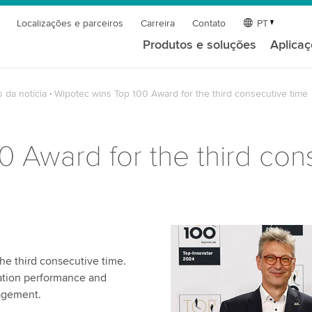
Localizações e parceiros
Carreira
Contato
PT
Produtos e soluções
Aplica
 da notícia
Wipotec wins Top 100 Award for the third consecutive time
 Award for the third con
he third consecutive time.
ation performance and
nagement.