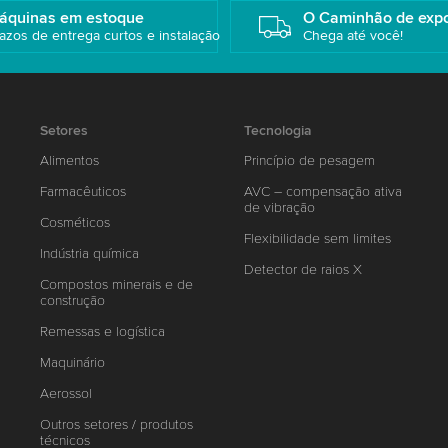
áquinas em estoque
O Caminhão de exp
azos de entrega curtos e instalação
Chega até você!
Setores
Tecnologia
Alimentos
Princípio de pesagem
Farmacêuticos
AVC – compensação ativa
de vibração
Cosméticos
Flexibilidade sem limites
Indústria química
Detector de raios X
Compostos minerais e de
construção
Remessas e logística
Maquinário
Aerossol
Outros setores / produtos
técnicos