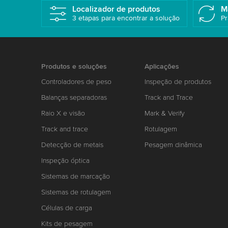
Localizador de produtos
M
3 etapas para encontrar a solução
Pr
Produtos e soluções
Aplicações
Controladores de peso
Inspeção de produtos
Balanças separadoras
Track and Trace
Raio X e visão
Mark & Verify
Track and trace
Rotulagem
Detecção de metais
Pesagem dinâmica
Inspeção óptica
Sistemas de marcação
Sistemas de rotulagem
Células de carga
Kits de pesagem