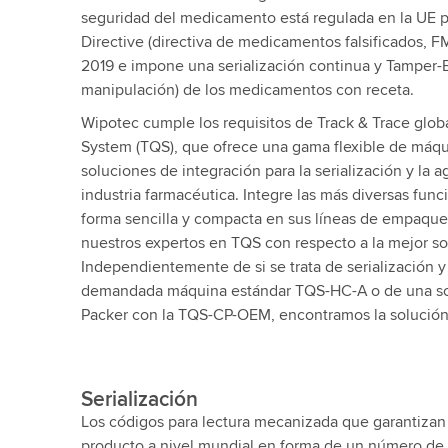
seguridad del medicamento está regulada en la UE po
Directive (directiva de medicamentos falsificados, FM
2019 e impone una serialización continua y Tamper-
manipulación) de los medicamentos con receta.
Wipotec cumple los requisitos de Track & Trace globa
System (TQS), que ofrece una gama flexible de máq
soluciones de integración para la serialización y la 
industria farmacéutica. Integre las más diversas fu
forma sencilla y compacta en sus líneas de empaque
nuestros expertos en TQS con respecto a la mejor sol
Independientemente de si se trata de serialización y
demandada máquina estándar TQS-HC-A o de una sol
Packer con la TQS-CP-OEM, encontramos la solución 
Serialización
Los códigos para lectura mecanizada que garantizan 
producto a nivel mundial en forma de un número de se