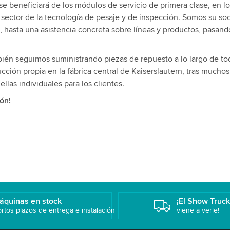
e beneficiará de los módulos de servicio de primera clase, en l
 sector de la tecnología de pesaje y de inspección. Somos su so
 hasta una asistencia concreta sobre líneas y productos, pasand
bién seguimos suministrando piezas de repuesto a lo largo de to
ucción propia en la fábrica central de Kaiserslautern, tras mucho
las individuales para los clientes.
ón!
áquinas en stock
¡El Show Truc
rtos plazos de entrega e instalación
viene a verle!