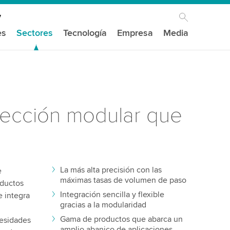
es
Sectores
Tecnología
Empresa
Media
pección modular que
La más alta precisión con las
e
máximas tasas de volumen de paso
oductos
Integración sencilla y flexible
 integra
gracias a la modularidad
Gama de productos que abarca un
cesidades
amplio abanico de aplicaciones