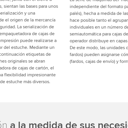
, sientan las bases para unos
independiente del formato pa
erialización y una
palés), hecha a medida de la
de el origen de la mercancía
hace posible tanto el agrupa
guridad. La serialización de
individuales en un número de
a empaquetadora de cajas de
semiautomática para cajas d
impresión puede realizarse a
operador distribuye en capas
ior del estuche. Mediante un
De este modo, las unidades 
continuación etiquetas de
fardos) pueden asignarse có
hes originales se abran
(fardos, cajas de envío) y for
dora de cajas de cartón, el
a flexibilidad impresionante
 de estuche más diversos.
ión
a la medida de sus neces