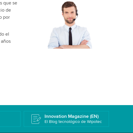
os que se
cio de
o por
do el
s años
k
Innovation Magazine (EN)
El Blog tecnológico de Wipotec