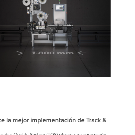
ce la mejor implementación de Track &
ceable Quality System (TQS) ofrece una agregación