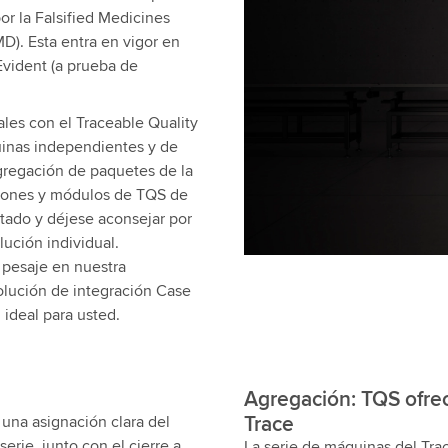
r la Falsified Medicines
D). Esta entra en vigor en
Evident (a prueba de
les con el Traceable Quality
uinas independientes y de
agregación de paquetes de la
nciones y módulos de TQS de
tado y déjese aconsejar por
ución individual.
 pesaje en nuestra
ución de integración Case
ideal para usted.
Agregación: TQS ofre
Trace
una asignación clara del
rie, junto con el cierre a
La serie de máquinas del Tra