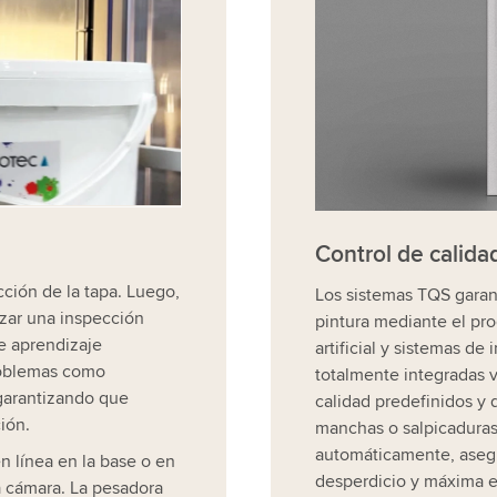
o content that may
iew the details and
Control de calidad
cción de la tapa. Luego,
Los sistemas TQS garan
lizar una inspección
pintura mediante el pr
e aprendizaje
artificial y sistemas d
roblemas como
totalmente integradas v
garantizando que
calidad predefinidos y
ción.
manchas o salpicaduras
automáticamente, aseg
n línea en la base o en
desperdicio y máxima e
a cámara. La pesadora