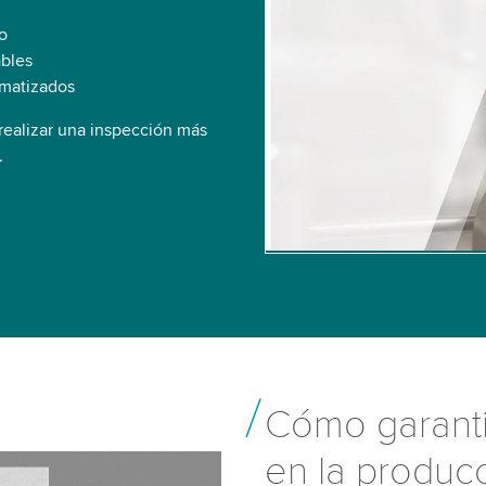
data about your activity.
o
to watch this video.
ables
omatizados
Accept
More 
realizar una inspección más
.
Cómo garanti
en la produc