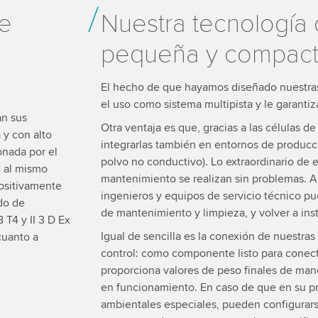
de
Nuestra tecnología 
n
pequeña y compac
El hecho de que hayamos diseñado nuestra
el uso como sistema multipista y le garantiz
an sus
Otra ventaja es que, gracias a las células
 y con alto
integrarlas también en entornos de producci
onada por el
polvo no conductivo). Lo extraordinario de 
, al mismo
mantenimiento se realizan sin problemas. A
positivamente
ingenieros y equipos de servicio técnico pue
do de
de mantenimiento y limpieza, y volver a inst
 T4 y II 3 D Ex
Igual de sencilla es la conexión de nuestras
cuanto a
control: como componente listo para conecta
proporciona valores de peso finales de ma
en funcionamiento. En caso de que en su p
ambientales especiales, pueden configurarse 