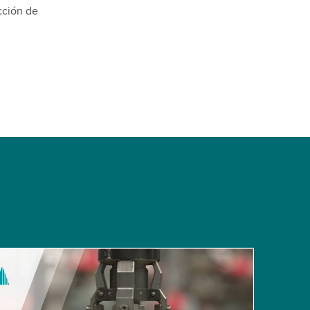
cción de
 to load the YouTube Video service!
vice to embed video content that may collect