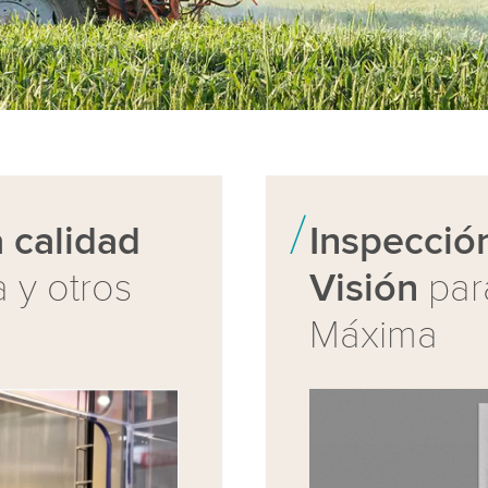
 calidad
Inspección
 y otros
Visión
par
Máxima
uTube Video