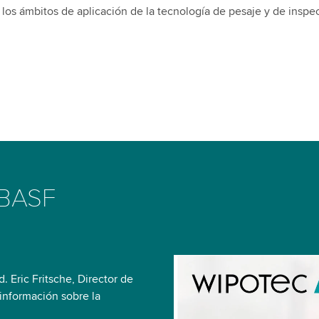
los ámbitos de aplicación de la tecnología de pesaje y de inspe
 BASF
 Eric Fritsche, Director de
We need your consent
información sobre la
We use a third party ser
: