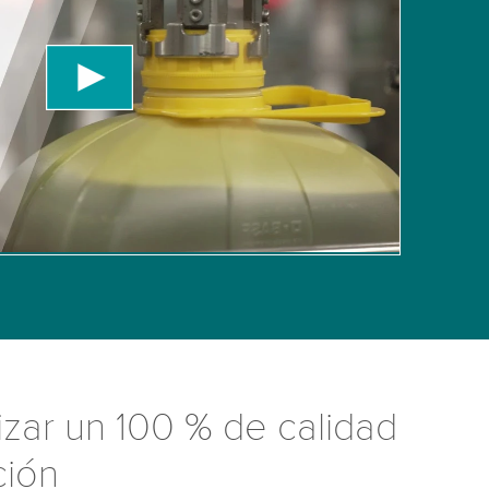
 Please review the details and accept the service
information
zar un 100 % de calidad
ción