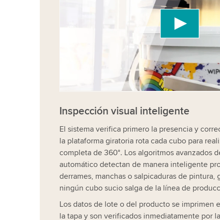
We use a third party service to embed vide
collect data about your activity. Please rev
accept the service to watch this video.
Accept
More information
Inspección visual inteligente
El sistema verifica primero la presencia y corre
la plataforma giratoria rota cada cubo para rea
completa de 360°. Los algoritmos avanzados d
automático detectan de manera inteligente p
derrames, manchas o salpicaduras de pintura, 
ningún cubo sucio salga de la línea de produc
Los datos de lote o del producto se imprimen e
la tapa y son verificados inmediatamente por l