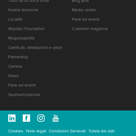
Tutto da un’unica fonte
Blog (EN)
Nostra direzione
Media centre
Località
Fiere ed eventi
Wipotec Foundation
Customer magazine
Responsabilità
Certificati, attestazioni e valori
Partnership
Carriera
News
Fiere ed eventi
Sponsorizzazione
Cookies
Note legali
Condizioni Generali
Tutela dei dati