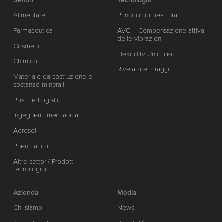
Settori
Tecnologia
Alimentare
Principio di pesatura
Farmaceutica
AVC – Compensazione attiva
delle vibrazioni
Cosmetica
Flexibility Unlimited
Chimico
Rivelatore a raggi
Materiale da costruzione e
sostanze minerali
Posta e Logistica
Ingegneria meccanica
Aerosol
Pneumatico
Altre settori/ Prodotti
tecnologici
Azienda
Media
Chi siamo
News