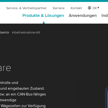
t
Service- & Vertriebspartner
Karriere
Kontakt
DE
Produkte & Lösungen
Anwendungen
Ind
ubehör
Inbetriebnahme-Kit
are
ntrolle und
- und eingebauten Zustand.
zw. an ein CAN-Bus-fähiges
notwendige
 Wägezellen zur Verfügung