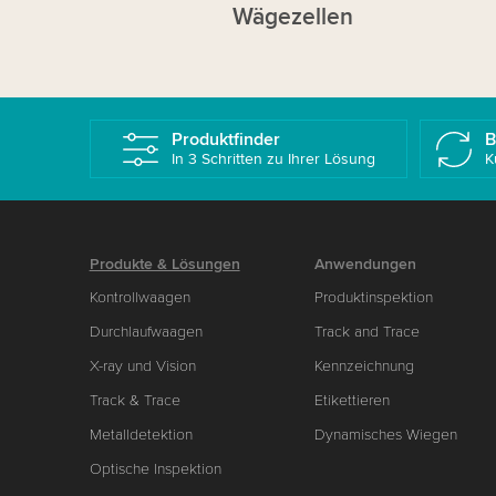
Wägezellen
Produktfinder
B
In 3 Schritten zu Ihrer Lösung
K
Produkte & Lösungen
Anwendungen
Kontrollwaagen
Produktinspektion
Durchlaufwaagen
Track and Trace
X-ray und Vision
Kennzeichnung
Track & Trace
Etikettieren
Metalldetektion
Dynamisches Wiegen
Optische Inspektion