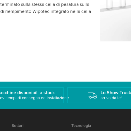
attività. Pe
terminato sulla stessa cella di pesatura sulla
guardare q
 di riempimento Wipotec integrato nella cella
Accetta
acchine disponibili a stock
Lo Show Truc
evi tempi di consegna ed installazione
arriva da te!
Settori
Tecnologia