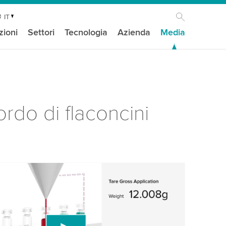
IT
zioni
Settori
Tecnologia
Azienda
Media
ordo di flaconcini
isogno del tuo consenso per caricare il
ideo di YouTube!
 un servizio di terze parti per incorporare
ideo che potrebbe raccogliere dati sulla tua