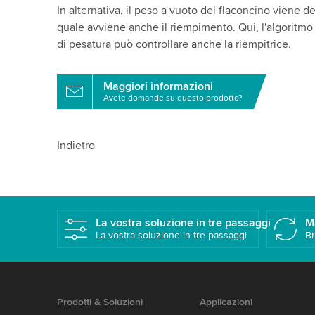
In alternativa, il peso a vuoto del flaconcino viene de
quale avviene anche il riempimento. Qui, l'algoritmo
di pesatura può controllare anche la riempitrice.
Maggiori informazioni
Avete domande su questo prodotto?
Indietro
La vostra soluzione in tre passaggi
M
La vostra soluzione in tre passaggi
Br
Prodotti & Soluzioni
Applicazioni