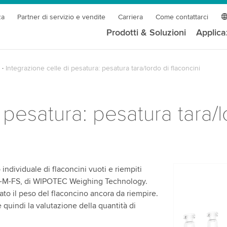
za
Partner di servizio e vendite
Carriera
Come contattarci
Prodotti & Soluzioni
Applica
Integrazione celle di pesatura: pesatura tara/lordo di flaconcini
 pesatura: pesatura tara/l
ndividuale di flaconcini vuoti e riempiti
Abbiamo b
 SX-M-FS, di WIPOTEC Weighing Technology.
servizio v
ato il peso del flaconcino ancora da riempire.
 quindi la valutazione della quantità di
Utilizziamo
contenuti v