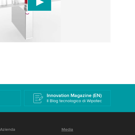
r favore, rivedi i dettagli e accetta il servizio per
uesto video.
Maggiori informazioni
k
Innovation Magazine (EN)
Il Blog tecnologico di Wipotec
Azienda
Media