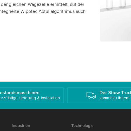
Bitte überp
der gleichen Wägezelle ermittelt, auf der
Dienst, um
integrierte Wipotec Abfüllalgorithmus auch
Akzepti
estandsmaschinen
Der Show Truc
urzfristige Lieferung & Installation
kommt zu Ihnen!
Industrien
Technologie