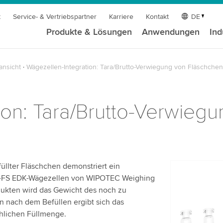
t
Service- & Vertriebspartner
Karriere
Kontakt
DE
Produkte & Lösungen
Anwendungen
Ind
ansicht
Wägezellen-Integration: Tara/Brutto-Verwiegung von Fläschchen
ion: Tara/Brutto-Verwieg
üllter Fläschchen demonstriert ein
Wir benöt
-M-FS EDK-Wägezellen von WIPOTEC Weighing
Videodien
odukten wird das Gewicht des noch zu
n nach dem Befüllen ergibt sich das
Wir verwen
hlichen Füllmenge.
einzubetten