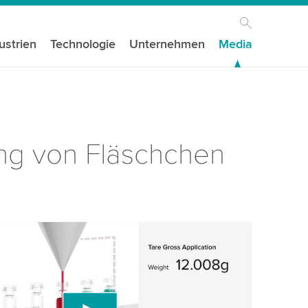
ustrien
Technologie
Unternehmen
Media
ung von Fläschchen
igen Ihre Zustimmung, um den YouTube-
st zu laden!
den einen Drittanbieterdienst, um Videoinhalte
, der Daten über Ihre Aktivitäten sammeln kann.