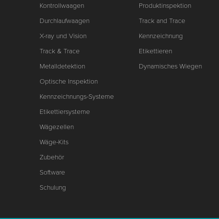
Kontrollwaagen
Produktinspektion
Durchlaufwaagen
Track and Trace
X-ray und Vision
Kennzeichnung
Track & Trace
Etikettieren
Metalldetektion
Dynamisches Wiegen
Optische Inspektion
Kennzeichnungs-Systeme
Etikettiersysteme
Wägezellen
Wäge-Kits
Zubehör
Software
Schulung