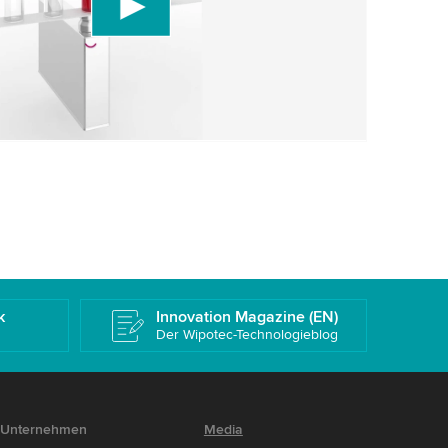
rüfen Sie die Details und akzeptieren Sie den
 dieses Video anzusehen.
eren
Weitere Informationen
k
Innovation Magazine (EN)
Der Wipotec-Technologieblog
Unternehmen
Media