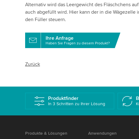
Alternativ wird das Leergewicht des Fläschchens auf 
auch abgefüllt wird. Hier kann der in die Wägezelle 
den Füller steuern.
Ihre Anfrage
Haben Sie Fragen zu diesem Produkt?
Zurück
Produktfinder
B
In 3 Schritten zu Ihrer Lösung
K
Produkte & Lösungen
Anwendungen