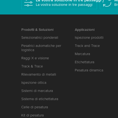
La vostra soluzione in tre passaggi
M
La vostra soluzione in tre passaggi
Br
Prodotti & Soluzioni
Applicazioni
Selezionatrici ponderali
Ispezione prodotti
Pesatrici automatiche per
Track and Trace
logistica
Marcatura
Raggi X e visione
Etichettatura
Track & Trace
Pesatura dinamica
Rilevamento di metalli
Ispezione ottica
Sistemi di marcatura
Sistema di etichettatura
Celle di pesatura
Kit di pesatura