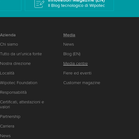
k
Innovation Magazine (EN)
Il Blog tecnologico di Wipotec
Azienda
Media
Chi siamo
News
Tutto da un’unica fonte
Blog (EN)
Nostra direzione
Media centre
Località
Fiere ed eventi
Wipotec Foundation
Customer magazine
Responsabilità
Certificati, attestazioni e
valori
Partnership
Carriera
News