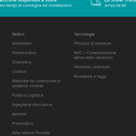
acchine disponibili a stock
Lo Show Truc
evi tempi di consegna ed installazione
arriva da te!
Settori
Tecnologia
Alimentare
Principio di pesatura
Farmaceutica
AVC – Compensazione
attiva delle vibrazioni
Cosmetica
Flexibility Unlimited
Chimico
Rivelatore a raggi
Materiale da costruzione e
sostanze minerali
Posta e Logistica
Ingegneria meccanica
Aerosol
Pneumatico
Altre settori/ Prodotti