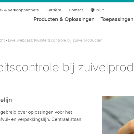
e- & verkooppartners
Carrière
Contact
NL
Producten & Oplossingen
Toepassingen
cht
Live webcast: Kwaliteitscontrole bij zuivelproducten
eitscontrole bij zuivelpro
elijn
tgebreid over oplossingen voor het
fvul- en verpakkingslijn. Centraal staan