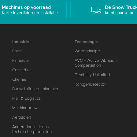
Machines op voorraad
De Show Truc
Korte levertijden en installatie
komt naar u toe!
Industrie
Technologie
Food
Weegprincipe
Farmacie
AVC – Active Vibration
Compensation
Cosmetica
Flexibility Unlimited
Chemie
Röntgendetector
Bouwstoffen en mineralen
Mail & Logistics
Machinebouw
Aerosolen
Andere industrieën /
technische producten