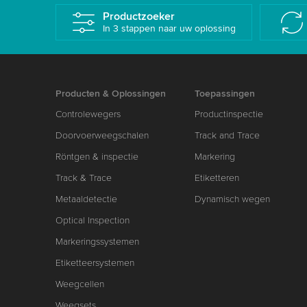
Productzoeker
In 3 stappen naar uw oplossing
Producten & Oplossingen
Toepassingen
Controlewegers
Productinspectie
Doorvoerweegschalen
Track and Trace
Röntgen & inspectie
Markering
Track & Trace
Etiketteren
Metaaldetectie
Dynamisch wegen
Optical Inspection
Markeringssystemen
Etiketteersystemen
Weegcellen
Weegsets