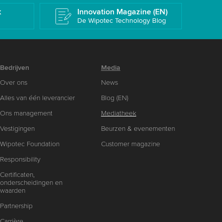
k
Innovation Magazine (EN)
De Wipotec Technology Blog
Bedrijven
Media
Over ons
News
Alles van één leverancier
Blog (EN)
Ons management
Mediatheek
Vestigingen
Beurzen & evenementen
Wipotec Foundation
Customer magazine
Responsibility
Certificaten,
onderscheidingen en
waarden
Partnership
Carrière