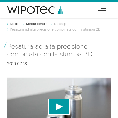
Media
Media centre
Dettagli
Pesatura ad alta precisione combinata con la stampa 2D
Pesatura ad alta precisione
combinata con la stampa 2D
2019-07-18
Abbiamo bisogno del tuo consenso per
caricare il servizio video di YouTube!
Utilizziamo un servizio di terze parti per
incorporare contenuti video che potrebbe
raccogliere dati sulla tua attività. Per favore, rivedi