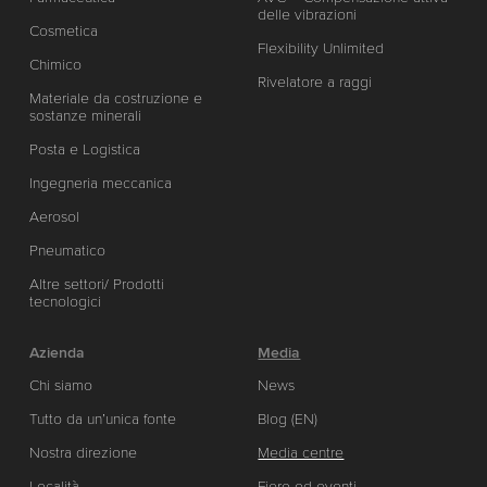
delle vibrazioni
Cosmetica
Flexibility Unlimited
Chimico
Rivelatore a raggi
Materiale da costruzione e
sostanze minerali
Posta e Logistica
Ingegneria meccanica
Aerosol
Pneumatico
Altre settori/ Prodotti
tecnologici
Azienda
Media
Chi siamo
News
Tutto da un’unica fonte
Blog (EN)
Nostra direzione
Media centre
Località
Fiere ed eventi