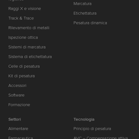
Marcatura
Raggi X e visione
Etichettatura
Track & Trace
Pesatura dinamica
Rilevamento di metalli
Ispezione ottica
Sistemi di marcatura
Sistema di etichettatura
Celle di pesatura
Kit di pesatura
Accessori
Software
Formazione
Settori
Tecnologia
Alimentare
Principio di pesatura
Farmaceutica
AVC – Compensazione attiva