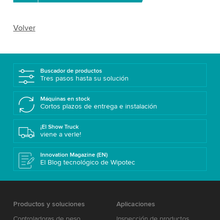
Volver
Buscador de productos
Tres pasos hasta su solución
Máquinas en stock
Cortos plazos de entrega e instalación
¡El Show Truck
viene a verle!
Innovation Magazine (EN)
El Blog tecnológico de Wipotec
Productos y soluciones
Aplicaciones
Controladoras de peso
Inspección de productos