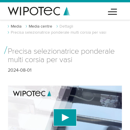
Media
Media centre
Dettagli
Precisa selezionatrice ponderale multi corsia per vasi
Precisa selezionatrice ponderale
multi corsia per vasi
2024-08-01
Abbiamo bisogno del tuo consenso per
caricare il servizio video di YouTube!
Utilizziamo un servizio di terze parti per
incorporare contenuti video che potrebbe
raccogliere dati sulla tua attività. Per favore, rivedi