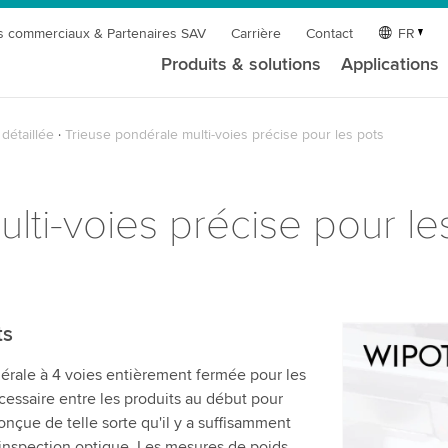
s commerciaux & Partenaires SAV
Carrière
Contact
FR
Produits & solutions
Applications
détaillée
Trieuse pondérale multi-voies précise pour les pots
lti-voies précise pour le
ts
Nous avon
érale à 4 voies entièrement fermée pour les
charger l
écessaire entre les produits au début pour
Nous utilis
onçue de telle sorte qu'il y a suffisamment
vidéo susce
'inspection optique. Les mesures de poids