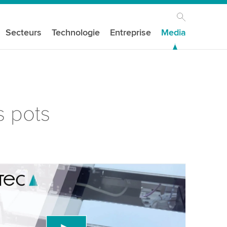
Secteurs
Technologie
Entreprise
Media
s pots
s besoin de votre consentement pour
e service vidéo YouTube!
ons un service tiers pour intégrer du contenu
ptible de collecter des données sur votre