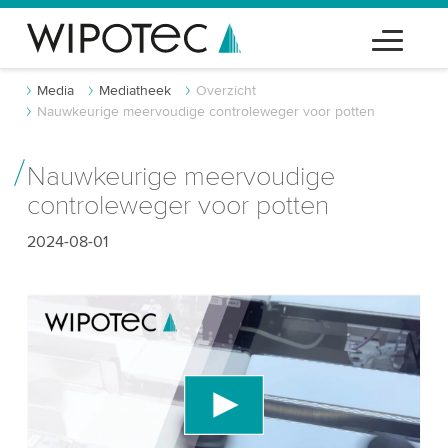
Media
Mediatheek
Overzicht
Nauwkeurige meervoudige controleweger voor potten
Nauwkeurige meervoudige
controleweger voor potten
2024-08-01
We hebben uw toestemming nodig om de
YouTube-videodienst te laden!
We gebruiken een service van derden om
videocontent in te sluiten die gegevens over uw
activiteit kan verzamelen. Gelieve de details te