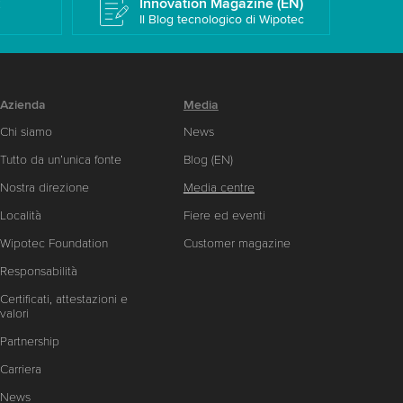
k
Innovation Magazine (EN)
Il Blog tecnologico di Wipotec
Azienda
Media
Chi siamo
News
Tutto da un’unica fonte
Blog (EN)
Nostra direzione
Media centre
Località
Fiere ed eventi
Wipotec Foundation
Customer magazine
Responsabilità
Certificati, attestazioni e
valori
Partnership
Carriera
News