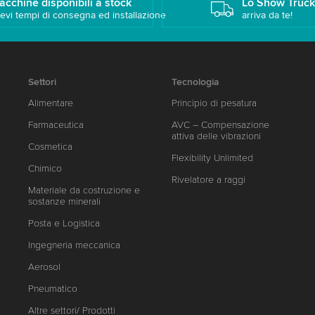
acchine disponibili a stock
Lo Show Truc
evi tempi di consegna ed installazione
arriva da te!
Settori
Tecnologia
Alimentare
Principio di pesatura
Farmaceutica
AVC – Compensazione
attiva delle vibrazioni
Cosmetica
Flexibility Unlimited
Chimico
Rivelatore a raggi
Materiale da costruzione e
sostanze minerali
Posta e Logistica
Ingegneria meccanica
Aerosol
Pneumatico
Altre settori/ Prodotti