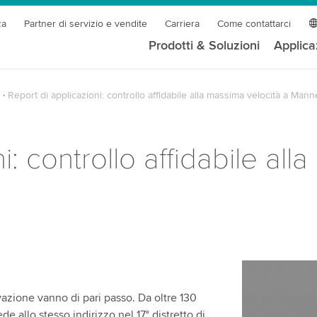
za
Partner di servizio e vendite
Carriera
Come contattarci
Prodotti & Soluzioni
Applica
Report di applicazioni: controllo affidabile alla massima velocità a Mann
i: controllo affidabile all
azione vanno di pari passo. Da oltre 130
e allo stesso indirizzo nel 17° distretto di