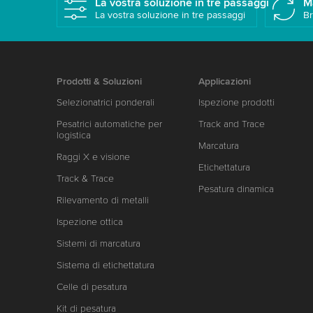
La vostra soluzione in tre passaggi
M
La vostra soluzione in tre passaggi
Br
Prodotti & Soluzioni
Applicazioni
Selezionatrici ponderali
Ispezione prodotti
Pesatrici automatiche per
Track and Trace
logistica
Marcatura
Raggi X e visione
Etichettatura
Track & Trace
Pesatura dinamica
Rilevamento di metalli
Ispezione ottica
Sistemi di marcatura
Sistema di etichettatura
Celle di pesatura
Kit di pesatura