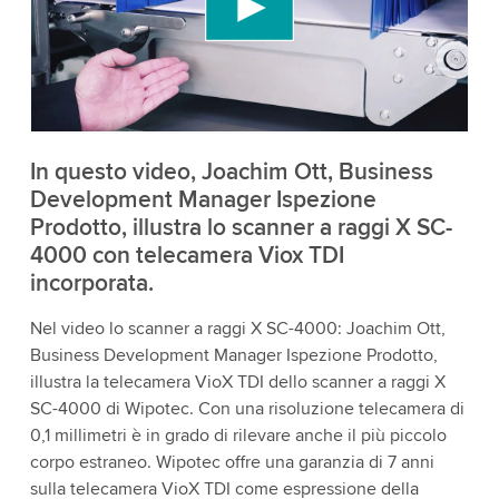
incorporare contenuti video che potrebbe
raccogliere dati sulla tua attività. Per favore, rivedi
i dettagli e accetta il servizio per guardare questo
video.
Accetta
Maggiori informazioni
In questo video, Joachim Ott, Business
Development Manager Ispezione
Prodotto, illustra lo scanner a raggi X SC-
4000 con telecamera Viox TDI
incorporata.
Nel video lo scanner a raggi X SC-4000: Joachim Ott,
Business Development Manager Ispezione Prodotto,
illustra la telecamera VioX TDI dello scanner a raggi X
SC-4000 di Wipotec. Con una risoluzione telecamera di
0,1 millimetri è in grado di rilevare anche il più piccolo
corpo estraneo. Wipotec offre una garanzia di 7 anni
sulla telecamera VioX TDI come espressione della