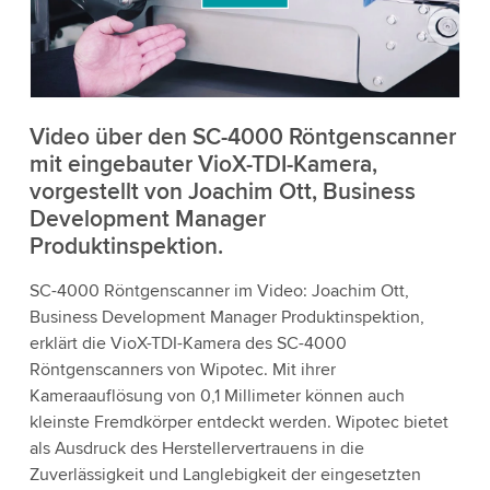
die Details und akzeptieren Sie den Dienst, um
dieses Video anzusehen.
Akzeptieren
Video über den SC-4000 Röntgenscanner
mit eingebauter VioX-TDI-Kamera,
vorgestellt von Joachim Ott, Business
Weitere Informationen
Development Manager
Produktinspektion.
SC-4000 Röntgenscanner im Video: Joachim Ott,
Business Development Manager Produktinspektion,
erklärt die VioX-TDI-Kamera des SC-4000
Röntgenscanners von Wipotec. Mit ihrer
Kameraauflösung von 0,1 Millimeter können auch
kleinste Fremdkörper entdeckt werden. Wipotec bietet
als Ausdruck des Herstellervertrauens in die
Zuverlässigkeit und Langlebigkeit der eingesetzten