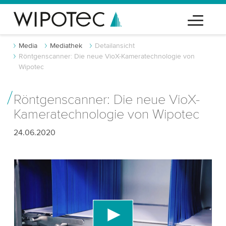
Media
Mediathek
Detailansicht
Röntgenscanner: Die neue VioX-Kameratechnologie von
Wipotec
Röntgenscanner: Die neue VioX-
Kameratechnologie von Wipotec
24.06.2020
Wir benötigen Ihre Zustimmung, um den
YouTube-Videodienst zu laden!
Wir verwenden einen Drittanbieterdienst, um
Videoinhalte einzubetten, der Daten über Ihre
Aktivitäten sammeln kann. Bitte überprüfen Sie