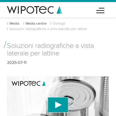
Media
Media centre
Dettagli
Soluzioni radiografiche a vista laterale per lattine
Soluzioni radiografiche a vista
laterale per lattine
2025-07-11
Abbiamo bisogno del tuo consenso per
caricare il servizio video di YouTube!
Utilizziamo un servizio di terze parti per
incorporare contenuti video che potrebbe
raccogliere dati sulla tua attività. Per favore, rivedi