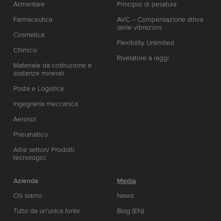
Alimentare
Principio di pesatura
Farmaceutica
AVC – Compensazione attiva
delle vibrazioni
Cosmetica
Flexibility Unlimited
Chimico
Rivelatore a raggi
Materiale da costruzione e
sostanze minerali
Posta e Logistica
Ingegneria meccanica
Aerosol
Pneumatico
Altre settori/ Prodotti
tecnologici
Azienda
Media
Chi siamo
News
Tutto da un’unica fonte
Blog (EN)