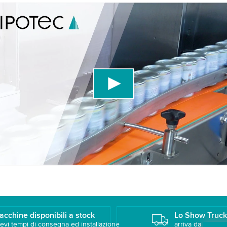
need your consent to load the YouTube Video service!
se a third party service to embed video content that may collect
 about your activity. Please review the details and accept the ser
atch this video.
ccept
More information
acchine disponibili a stock
Lo Show Truc
evi tempi di consegna ed installazione
arriva da te!