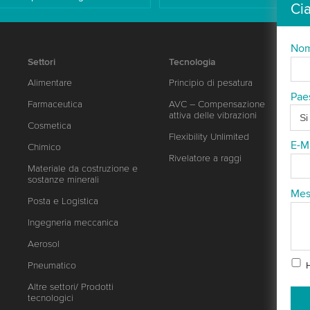
Ci
No
Settori
Tecnologia
Alimentare
Principio di pesatura
Pae
Farmaceutica
AVC – Compensazione
attiva delle vibrazioni
Cosmetica
Flexibility Unlimited
E-M
Chimico
Rivelatore a raggi
Materiale da costruzione e
sostanze minerali
Mes
Posta e Logistica
Ingegneria meccanica
Aerosol
Pneumatico
Altre settori/ Prodotti
tecnologici