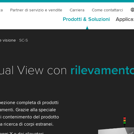
za
Partner di servizio e vendite
Carriera
Come contattarci
Prodotti & Soluzioni
Applica
e visione
SC-S
Dual View con
rilevamento
pezione completa di prodotti
tamenti. Grazie alla speciale
a di contenimento del prodotto
a ricerca di corpi estranei.
aggi X e dei rilevatori