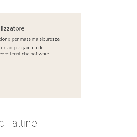
ilizzatore
zione per massima sicurezza
i un'ampia gamma di
caratteristiche software
i lattine