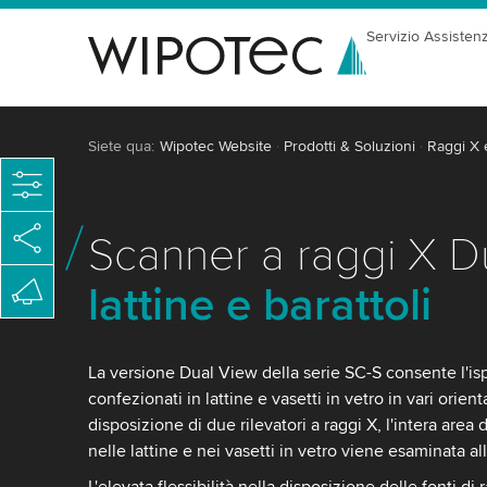
Servizio Assisten
Siete qua:
Wipotec Website
Prodotti & Soluzioni
Raggi X 
Scanner a raggi X 
lattine e barattoli
La versione Dual View della serie SC-S consente l'is
confezionati in lattine e vasetti in vetro in vari orien
disposizione di due rilevatori a raggi X, l'intera are
nelle lattine e nei vasetti in vetro viene esaminata all
L'elevata flessibilità nella disposizione delle fonti di r