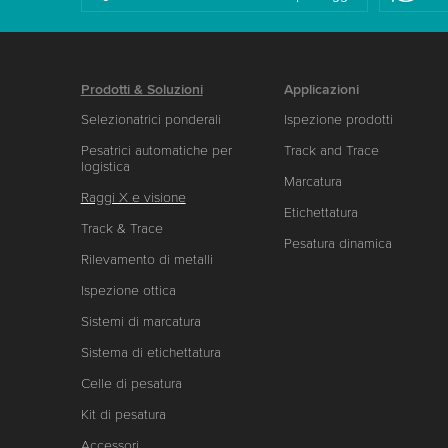
Prodotti & Soluzioni
Applicazioni
Selezionatrici ponderali
Ispezione prodotti
Pesatrici automatiche per
Track and Trace
logistica
Marcatura
Raggi X e visione
Etichettatura
Track & Trace
Pesatura dinamica
Rilevamento di metalli
Ispezione ottica
Sistemi di marcatura
Sistema di etichettatura
Celle di pesatura
Kit di pesatura
Accessori