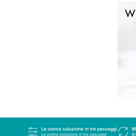
We 
We u
data
to w
A
La vostra soluzione in tre passaggi
M
La vostra soluzione in tre passaggi
Br