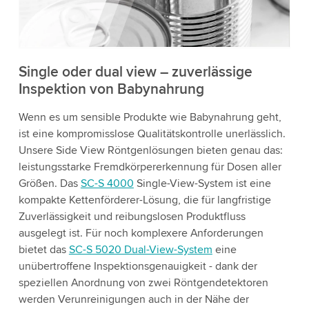
die Details und akzeptieren Sie den Dienst, um
dieses Video anzusehen.
Akzeptieren
Single oder dual view – zuverlässige
Inspektion von Babynahrung
Weitere Informationen
Wenn es um sensible Produkte wie Babynahrung geht,
ist eine kompromisslose Qualitätskontrolle unerlässlich.
Unsere Side View Röntgenlösungen bieten genau das:
leistungsstarke Fremdkörpererkennung für Dosen aller
Größen. Das
SC-S 4000
Single-View-System ist eine
kompakte Kettenförderer-Lösung, die für langfristige
Zuverlässigkeit und reibungslosen Produktfluss
ausgelegt ist. Für noch komplexere Anforderungen
bietet das
SC-S 5020 Dual-View-System
eine
unübertroffene Inspektionsgenauigkeit - dank der
speziellen Anordnung von zwei Röntgendetektoren
werden Verunreinigungen auch in der Nähe der