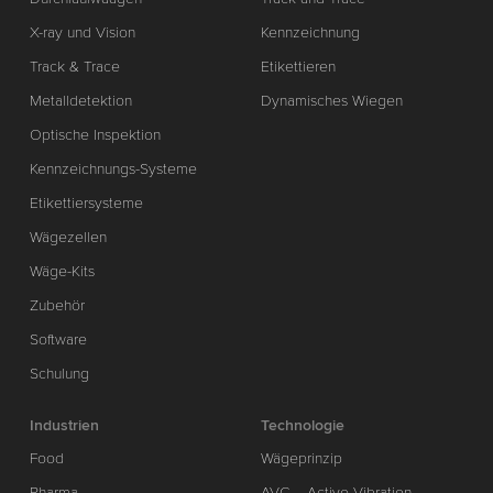
X-ray und Vision
Kennzeichnung
Track & Trace
Etikettieren
Metalldetektion
Dynamisches Wiegen
Optische Inspektion
Kennzeichnungs-Systeme
Etikettiersysteme
Wägezellen
Wäge-Kits
Zubehör
Software
Schulung
Industrien
Technologie
Food
Wägeprinzip
Pharma
AVC – Active Vibration