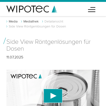
Media
Mediathek
Detailansicht
Side View Röntgenlösungen für Dosen
Side View Röntgenlösungen für
Dosen
11.07.2025
Wir benötigen Ihre Zustimmung, um den
YouTube-Videodienst zu laden!
Wir verwenden einen Drittanbieterdienst, um
Videoinhalte einzubetten, der Daten über Ihre
Aktivitäten sammeln kann. Bitte überprüfen Sie