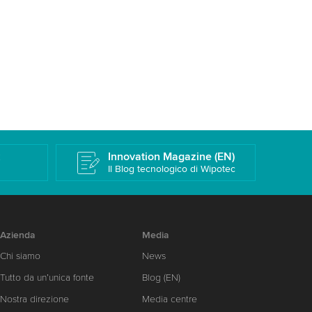
k
Innovation Magazine (EN)
Il Blog tecnologico di Wipotec
Azienda
Media
Chi siamo
News
Tutto da un’unica fonte
Blog (EN)
Nostra direzione
Media centre