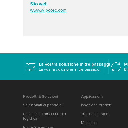
Sito web
www.wipotec.com
La vostra soluzione in tre passaggi
M
La vostra soluzione in tre passaggi
Br
Prodotti & Soluzioni
Applicazioni
Selezionatrici ponderali
Ispezione prodotti
Pesatrici automatiche per
Track and Trace
logistica
Marcatura
Raggi X e visione