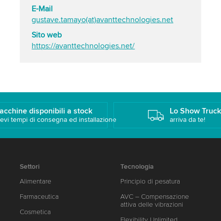
E-Mail
gustave.tamayo(at)avanttechnologies.net
Sito web
https://avanttechnologies.net/
acchine disponibili a stock
Lo Show Truc
evi tempi di consegna ed installazione
arriva da te!
Settori
Tecnologia
Alimentare
Principio di pesatura
Farmaceutica
AVC – Compensazione
attiva delle vibrazioni
Cosmetica
Flexibility Unlimited