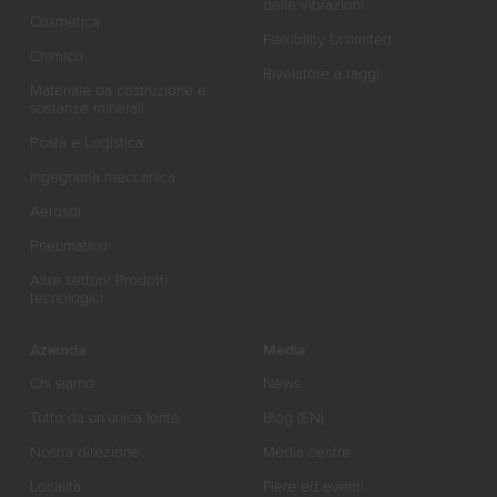
delle vibrazioni
Cosmetica
Flexibility Unlimited
Chimico
Rivelatore a raggi
Materiale da costruzione e
sostanze minerali
Posta e Logistica
Ingegneria meccanica
Aerosol
Pneumatico
Altre settori/ Prodotti
tecnologici
Azienda
Media
Chi siamo
News
Tutto da un’unica fonte
Blog (EN)
Nostra direzione
Media centre
Località
Fiere ed eventi