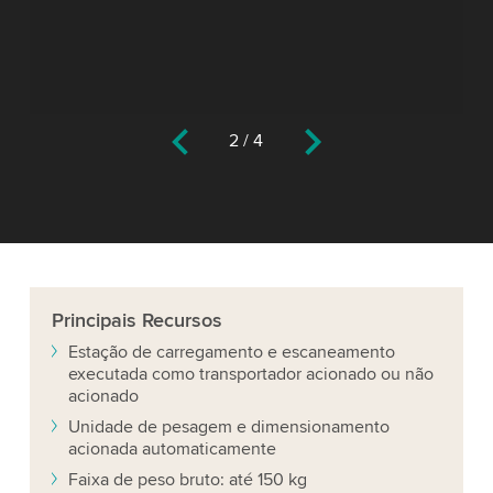
2
/
4
Principais
Recursos
Estação de carregamento e escaneamento
executada como transportador acionado ou não
acionado
Unidade de pesagem e dimensionamento
acionada automaticamente
Faixa de peso bruto: até 150 kg