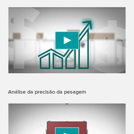
We need your consent to load the YouTube
Video service!
We use a third party service to embed video
content that may collect data about your activity.
Please review the details and accept the service
to watch this video.
Accept
More information
Análise da precisão da pesagem
We need your consent to load the YouTube
Video service!
We use a third party service to embed video