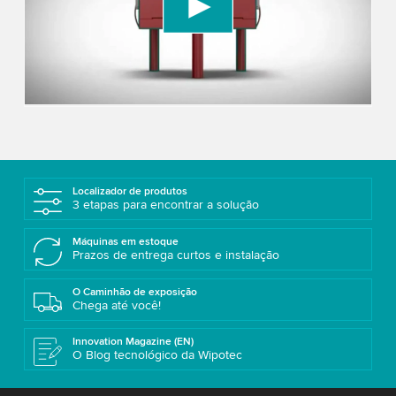
content that may collect data about your activity.
Please review the details and accept the service
to watch this video.
Accept
More information
Localizador de produtos
3 etapas para encontrar a solução
Máquinas em estoque
Prazos de entrega curtos e instalação
O Caminhão de exposição
Chega até você!
Innovation Magazine (EN)
O Blog tecnológico da Wipotec