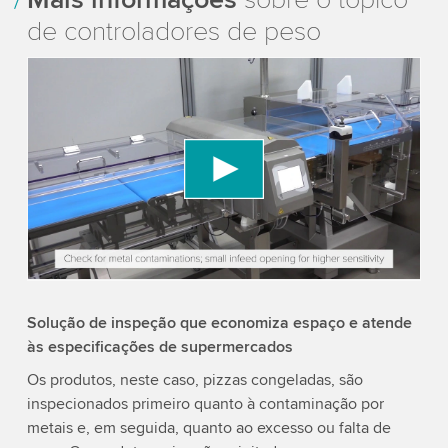
de controladores de peso
We need your consent to load the YouTube
Video service!
We use a third party service to embed video
content that may collect data about your activity.
Please review the details and accept the service
to watch this video.
Accept
More information
Solução de inspeção que economiza espaço e atende
às especificações de supermercados
Os produtos, neste caso, pizzas congeladas, são
inspecionados primeiro quanto à contaminação por
metais e, em seguida, quanto ao excesso ou falta de