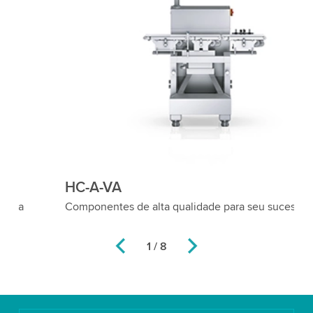
HC-A-VA
H
Componentes de alta qualidade para seu sucesso
Pe
2 / 8