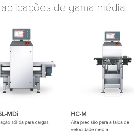
 aplicações de gama média
SL
HC-M-WD
dor de peso de cargas pesadas
Controlador de peso para ate
erminação precisa do peso
mais altos padrões de higiene