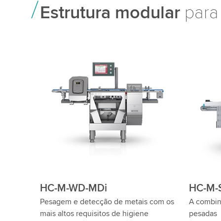
Estrutura modular
para
HC-M-VA
HC-M-
O controlador de peso em uma versão
Controla
sólida em aço inoxidável para
para det