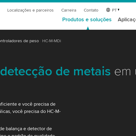
Localizações e parceiros
Carreira
Contato
PT
Produtos e soluções
Aplica
ntroladores de peso
HC-M-MDi
 detecção de metais
em 
ficiente e você precisa de
licas, você precisa do HC-M-
de balança e detector de
ine o padrão de qualidade