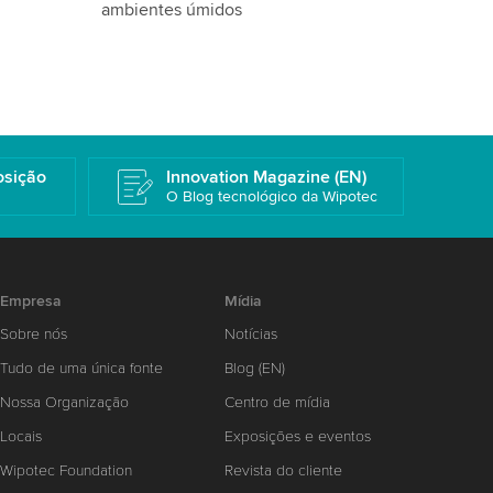
osição
Innovation Magazine (EN)
O Blog tecnológico da Wipotec
Empresa
Mídia
Sobre nós
Notícias
Tudo de uma única fonte
Blog (EN)
Nossa Organização
Centro de mídia
Locais
Exposições e eventos
Wipotec Foundation
Revista do cliente