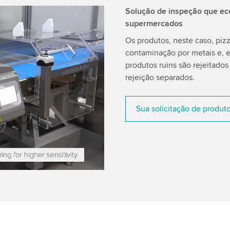
Solução de inspeção que ec
supermercados
 Video service!
Os produtos, neste caso, piz
tent that may collect
contaminação por metais e, e
ls and accept the service
produtos ruins são rejeitad
rejeição separados.
Sua solicitação de produt