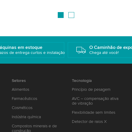
áquinas em estoque
O Caminhão de exp
azos de entrega curtos e instalação
Chega até você!
Setores
Tecnologia
Alimentos
Princípio de pesagem
Farmacêuticos
AVC – compensação ativa
de vibração
Cosméticos
Flexibilidade sem limites
Indústria química
Detector de raios X
Compostos minerais e de
construção