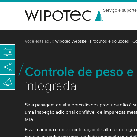
Serviço e suporte
Você está aqui:
Wipotec Website
Produtos e soluções
Co
Controle de peso e
integrada
Se a pesagem de alta precisão dos produtos não é su
uma inspeção adicional confiável de impurezas metá
MDi.
Essa máquina é uma combinação de alta tecnologia 
metais, reunidos em uma unidade compacta que def