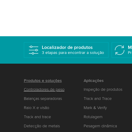
ambientes úmidos
Localizador de produtos
M
3 etapas para encontrar a solução
Pr
Produtos e soluções
Aplicações
Controladores de peso
Inspeção de produtos
Balanças separadoras
Track and Trace
Raio X e visão
Mark & Verify
Track and trace
Rotulagem
Detecção de metais
Pesagem dinâmica