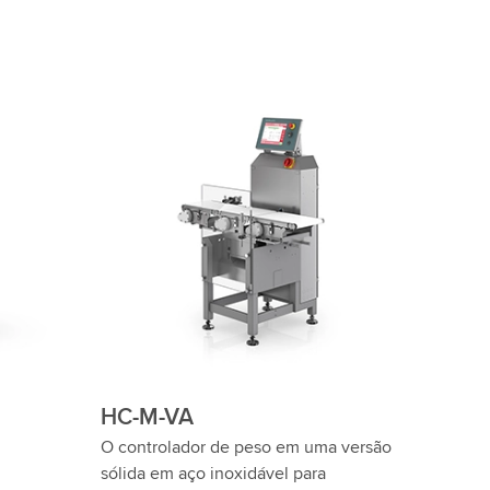
HC-M-WD-SL
nder aos
Wash Down para aplicações pesadas