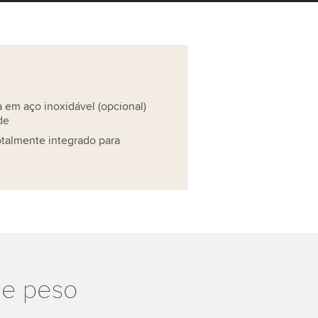
a em aço inoxidável (opcional)
de
otalmente integrado para
de peso