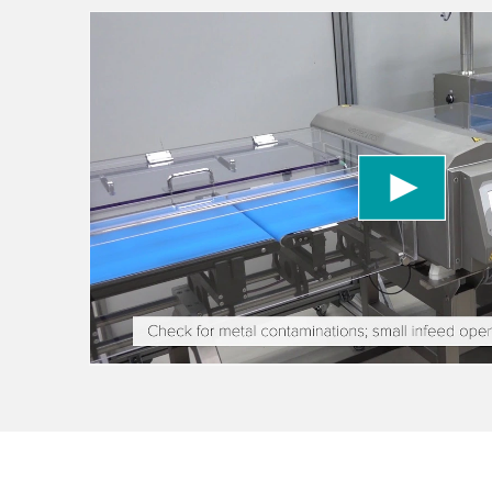
We need your consent to load the YouTube
We use a third party service to embed video con
data about your activity. Please review the detai
to watch this video.
Accept
More information