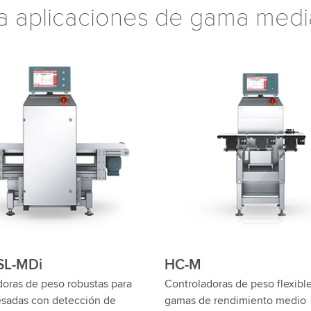
a aplicaciones de gama medi
SL
HC-M-WD
doras de peso dinámicas para
Controladoras de peso HC-M
esadas hasta 60 kg
lavado: Alta precisión, higiéni