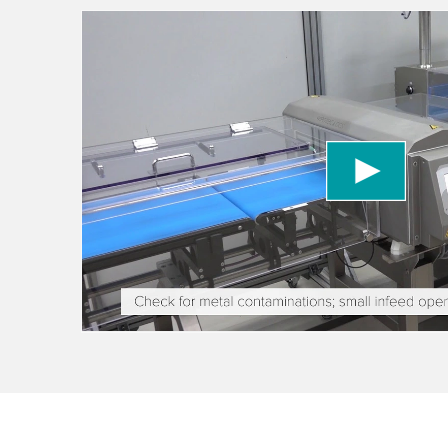
We need your consent to load the YouTube
We use a third party service to embed video con
data about your activity. Please review the detai
to watch this video.
Accept
More information