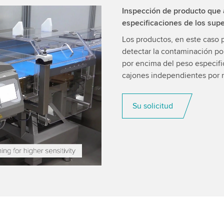
Inspección de producto que 
especificaciones de los su
 Video service!
Los productos, en este caso 
tent that may collect
detectar la contaminación por
ls and accept the service
por encima del peso especifi
cajones independientes por 
Su solicitud