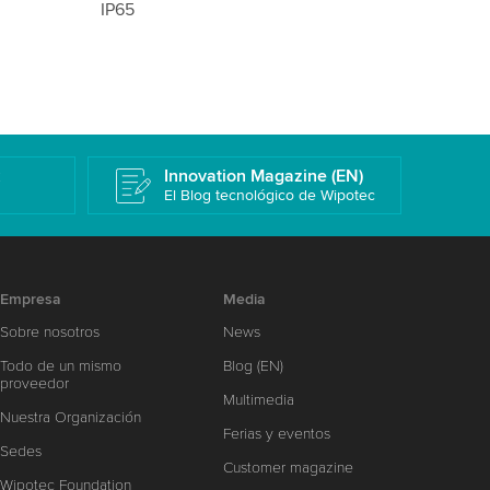
k
Innovation Magazine (EN)
El Blog tecnológico de Wipotec
Empresa
Media
Sobre nosotros
News
Todo de un mismo
Blog (EN)
proveedor
Multimedia
Nuestra Organización
Ferias y eventos
Sedes
Customer magazine
Wipotec Foundation