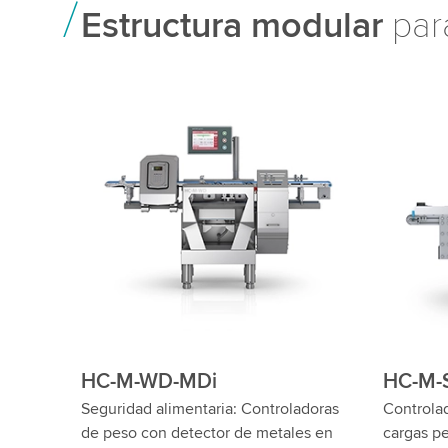
Estructura modular
par
HC-M-VA
HC-M-
 para
Controladoras de peso dinámicas de
Controla
acero inoxidable: Pesaje higiénico con
cargas p