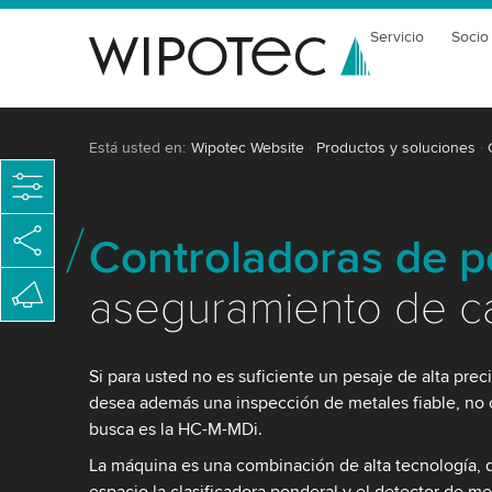
Servicio
Socio
Está usted en:
Wipotec Website
Productos y soluciones
Controladoras de p
aseguramiento de ca
Si para usted no es suficiente un pesaje de alta prec
desea además una inspección de metales fiable, no
busca es la HC-M-MDi.
La máquina es una combinación de alta tecnología,
espacio la clasificadora ponderal y el detector de me