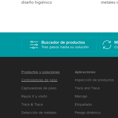
IP65
Buscador de productos
M
Tres pasos hasta su solución
Co
Productos y soluciones
Aplicaciones
Controladoras de peso
Inspección de productos
Capturadoras de peso
Track and Trace
Rayos X y visión
Marcaje
Track & Trace
Etiquetado
Detección de metales
Pesaje dinámico