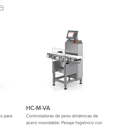
a
HC-M-WD-SL
-WD de
Controladoras de peso de carga
cas
pesada wash down