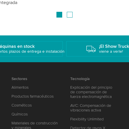
áquinas en stock
¡El Show Truc
rtos plazos de entrega e instalación
viene a verle!
Sectores
Tecnología
Alimentos
Explicación del principio
de compensación de
Productos farmacéuticos
fuerza electromagnética
Cosméticos
AVC: Compensación de
vibraciones activa
Químicos
Flexibility Unlimited
Materiales de construcción
y minerales
Detector de rayos X