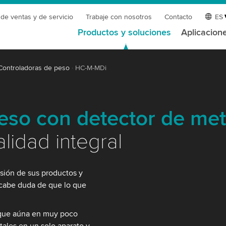
 de ventas y de servicio
Trabaje con nosotros
Contacto
ES
Productos y soluciones
Aplicacion
Controladoras de peso
HC-M-MDi
eso con detector de met
lidad integral
isión de sus productos y
 cabe duda de que lo que
 que aúna en muy poco
tales en un solo aparato y