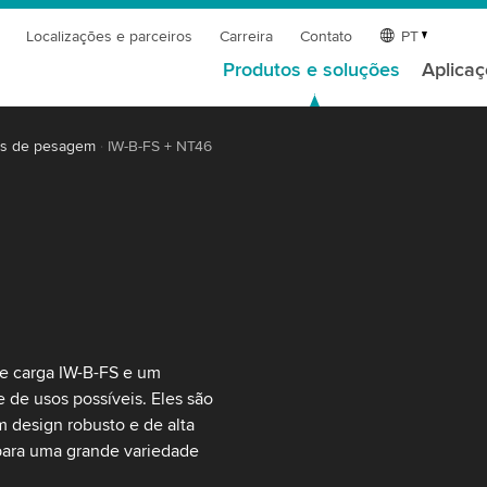
Localizações e parceiros
Carreira
Contato
PT
Produtos e soluções
Aplica
ts de pesagem
IW-B-FS + NT46
e carga IW-B-FS e um
de usos possíveis. Eles são
 design robusto e de alta
 para uma grande variedade