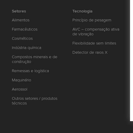
Setores
Tecnologia
Alimentos
Princípio de pesagem
Farmacêuticos
AVC – compensação ativa
de vibração
Cosméticos
Flexibilidade sem limites
Indústria química
Detector de raios X
Compostos minerais e de
construção
Remessas e logística
Maquinário
Aerossol
Outros setores / produtos
técnicos