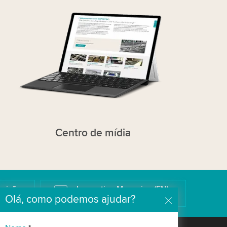
Centro de mídia
osição
Innovation Magazine (EN)
Olá, como podemos ajudar?
O Blog tecnológico da Wipotec