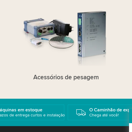
Acessórios de pesagem
áquinas em estoque
O Caminhão de exp
azos de entrega curtos e instalação
Chega até você!