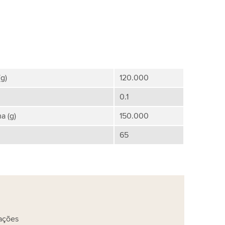
g)
120.000
0.1
a (g)
150.000
65
ações