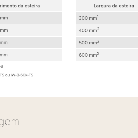
imento da esteira
Largura da esteira
1
 mm
300 mm
2
 mm
400 mm
2
 mm
500 mm
2
 mm
600 mm
FS
FS ou IW-B-60k-FS
agem