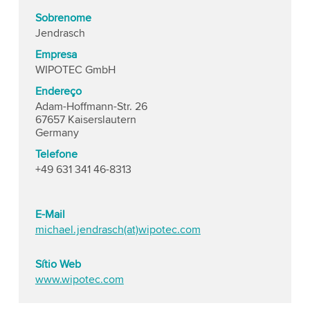
Sobrenome
Jendrasch
Empresa
WIPOTEC GmbH
Endereço
Adam-Hoffmann-Str. 26
67657 Kaiserslautern
Germany
Telefone
+49 631 341 46-8313
E-Mail
michael.jendrasch(at)wipotec.com
Sítio Web
www.wipotec.com