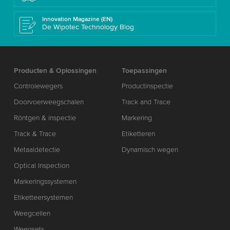
Innovation Magazine (EN)
De Wipotec Technology Blog
Producten & Oplossingen
Toepassingen
Controlewegers
Productinspectie
Doorvoerweegschalen
Track and Trace
Röntgen & inspectie
Markering
Track & Trace
Etiketteren
Metaaldetectie
Dynamisch wegen
Optical Inspection
Markeringssystemen
Etiketteersystemen
Weegcellen
Weegsets