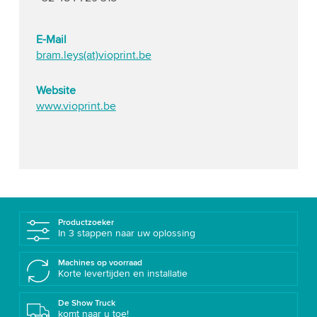
E-Mail
bram.leys(at)vioprint.be
Website
www.vioprint.be
Productzoeker
In 3 stappen naar uw oplossing
Machines op voorraad
Korte levertijden en installatie
De Show Truck
komt naar u toe!