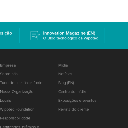
osição
Innovation Magazine (EN)
O Blog tecnológico da Wipotec
Empresa
Mídia
Sobre nós
Notícias
Tudo de uma única fonte
Blog (EN)
Nossa Organização
Centro de mídia
Locais
Exposições e eventos
Wipotec Foundation
Revista do cliente
Responsabilidade
Certificados, prêmios e