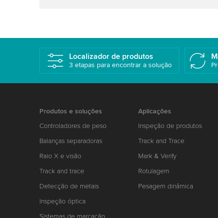
Localizador de produtos
M
3 etapas para encontrar a solução
Pr
Produtos e soluções
Aplicações
Controladores de peso
Inspeção de produtos
Balanças separadoras
Track and Trace
Raio X e visão
Mark & Verify
Track and trace
Rotulagem
Detecção de metais
Pesagem dinâmica
Inspeção óptica
Sistemas de marcação