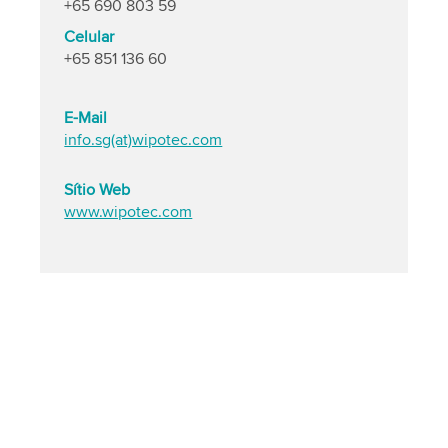
+65 690 803 59
Celular
+65 851 136 60
E-Mail
info.sg(at)wipotec.com
Sítio Web
www.wipotec.com