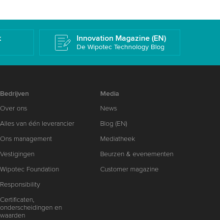
k
Innovation Magazine (EN)
De Wipotec Technology Blog
Bedrijven
Media
Over ons
News
Alles van één leverancier
Blog (EN)
Ons management
Mediatheek
Vestigingen
Beurzen & evenementen
Wipotec Foundation
Customer magazine
Responsibility
Certificaten,
onderscheidingen en
waarden