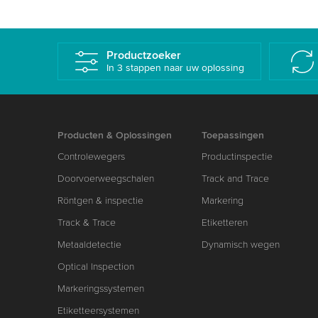
Productzoeker
In 3 stappen naar uw oplossing
Producten & Oplossingen
Toepassingen
Controlewegers
Productinspectie
Doorvoerweegschalen
Track and Trace
Röntgen & inspectie
Markering
Track & Trace
Etiketteren
Metaaldetectie
Dynamisch wegen
Optical Inspection
Markeringssystemen
Etiketteersystemen