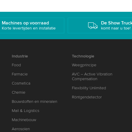
Machines op voorraad
De Show Truc
Korte levertijden en installatie
komt naar u toe!
Industrie
Technologie
Food
Weegprincipe
Farmacie
AVC – Active Vibration
Compensation
Cosmetica
Flexibility Unlimited
Chemie
Röntgendetector
Bouwstoffen en mineralen
Mail & Logistics
Machinebouw
Aerosolen