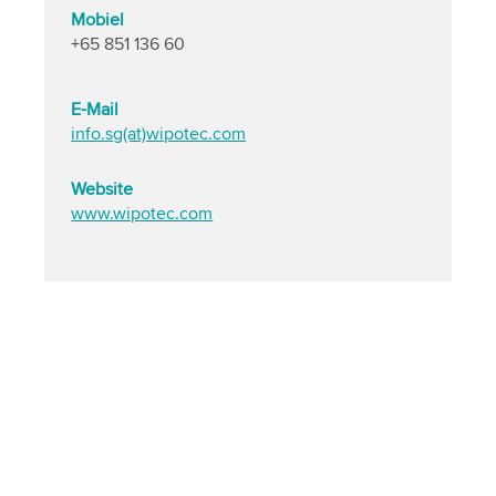
Mobiel
+65 851 136 60
E-Mail
info.sg(at)wipotec.com
Website
www.wipotec.com