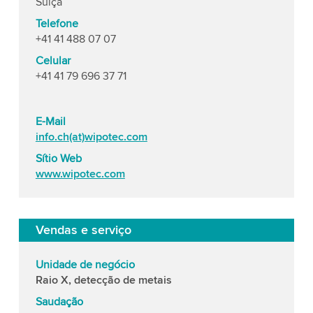
Suíça
Telefone
+41 41 488 07 07
Celular
+41 41 79 696 37 71
E-Mail
info.ch(at)wipotec.com
Sítio Web
www.wipotec.com
Vendas e serviço
Unidade de negócio
Raio X, detecção de metais
Saudação