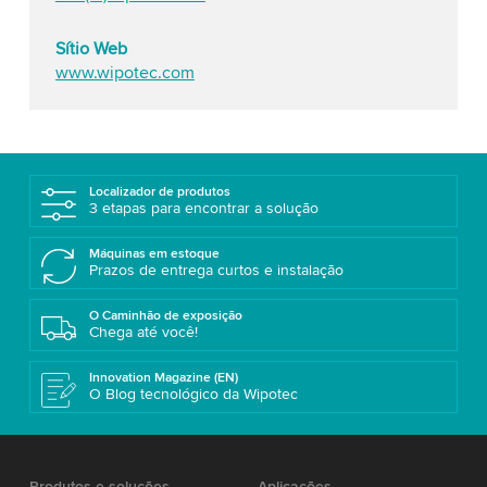
Sítio Web
www.wipotec.com
Localizador de produtos
3 etapas para encontrar a solução
Máquinas em estoque
Prazos de entrega curtos e instalação
O Caminhão de exposição
Chega até você!
Innovation Magazine (EN)
O Blog tecnológico da Wipotec
Produtos e soluções
Aplicações