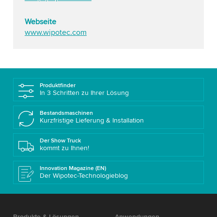
Webseite
www.wipotec.com
Produktfinder
In 3 Schritten zu Ihrer Lösung
Bestandsmaschinen
Kurzfristige Lieferung & Installation
Der Show Truck
kommt zu Ihnen!
Innovation Magazine (EN)
Der Wipotec-Technologieblog
Produkte & Lösungen
Anwendungen