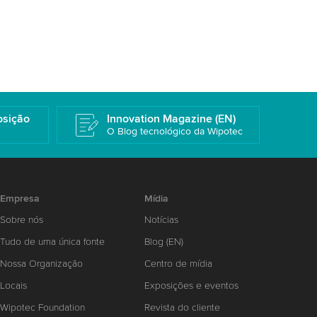
osição
Innovation Magazine (EN)
O Blog tecnológico da Wipotec
Empresa
Mídia
Sobre nós
Notícias
Tudo de uma única fonte
Blog (EN)
Nossa Organização
Centro de mídia
Locais
Exposições e eventos
Wipotec Foundation
Revista do cliente