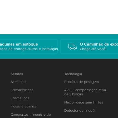
áquinas em estoque
O Caminhão de exp
azos de entrega curtos e instalação
Chega até você!
Setores
Tecnologia
Alimentos
Princípio de pesagem
Farmacêuticos
AVC – compensação ativa
de vibração
Cosméticos
Flexibilidade sem limites
Indústria química
Detector de raios X
Compostos minerais e de