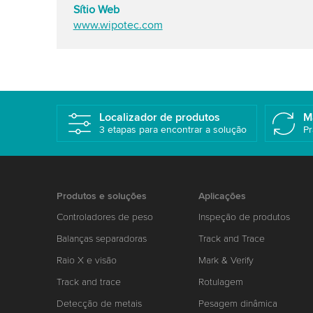
Sítio Web
www.wipotec.com
Localizador de produtos
M
3 etapas para encontrar a solução
Pr
Produtos e soluções
Aplicações
Controladores de peso
Inspeção de produtos
Balanças separadoras
Track and Trace
Raio X e visão
Mark & Verify
Track and trace
Rotulagem
Detecção de metais
Pesagem dinâmica