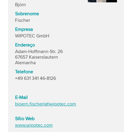
Björn
Sobrenome
Fischer
Empresa
WIPOTEC GmbH
Endereço
Adam-Hoffmann-Str. 26
67657 Kaiserslautern
Alemanha
Telefone
+49 631 341 46-8126
E-Mail
bjoern.fischer(at)wipotec.com
Sítio Web
www.wipotec.com