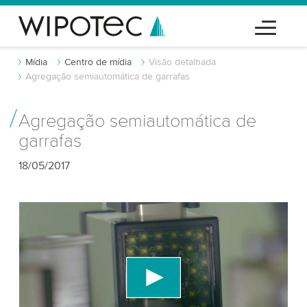
Mídia
Centro de mídia
Visão detalhada
Agregação semiautomática de garrafas
Agregação semiautomática de
garrafas
18/05/2017
Precisamos do seu consentimento para
carregar o serviço de vídeo do YouTube!
Utilizamos um serviço de terceiros para incorporar
conteúdo de vídeo que pode coletar dados sobre
sua atividade. Por favor, reveja os detalhes e