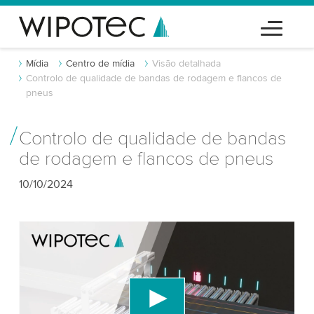
Mídia
Centro de mídia
Visão detalhada
Controlo de qualidade de bandas de rodagem e flancos de
pneus
Controlo de qualidade de bandas
de rodagem e flancos de pneus
10/10/2024
Precisamos do seu consentimento para
carregar o serviço de vídeo do YouTube!
Utilizamos um serviço de terceiros para incorporar
conteúdo de vídeo que pode coletar dados sobre
sua atividade. Por favor, reveja os detalhes e