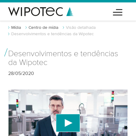
Mídia
Centro de mídia
Visão detalhada
Desenvolvimentos e tendências da Wipotec
Desenvolvimentos e tendências
da Wipotec
28/05/2020
Precisamos do seu consentimento para
carregar o serviço de vídeo do YouTube!
Utilizamos um serviço de terceiros para incorporar
conteúdo de vídeo que pode coletar dados sobre
sua atividade. Por favor, reveja os detalhes e