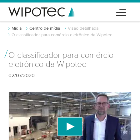
Mídia
Centro de mídia
Visão detalhada
O classificador para comércio eletrônico da Wipotec
O classificador para comércio
eletrônico da Wipotec
02/07/2020
Precisamos do seu consentimento para
carregar o serviço de vídeo do YouTube!
Utilizamos um serviço de terceiros para incorporar
conteúdo de vídeo que pode coletar dados sobre
sua atividade. Por favor, reveja os detalhes e