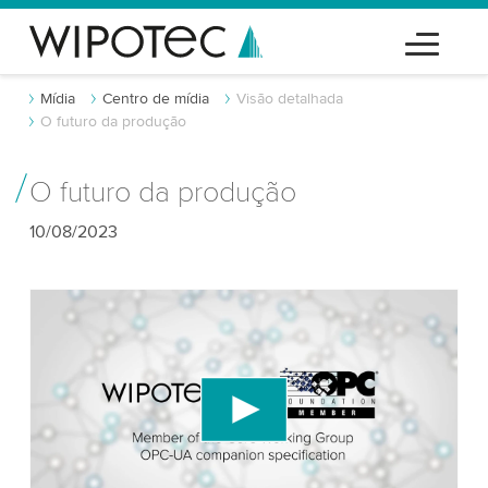
Mídia
Centro de mídia
Visão detalhada
O futuro da produção
O futuro da produção
10/08/2023
Precisamos do seu consentimento para
carregar o serviço de vídeo do YouTube!
Utilizamos um serviço de terceiros para incorporar
conteúdo de vídeo que pode coletar dados sobre
sua atividade. Por favor, reveja os detalhes e
aceite o serviço para assistir a este vídeo.