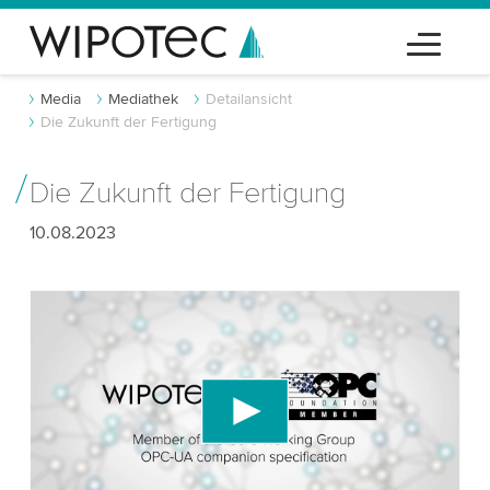
Media
Mediathek
Detailansicht
Die Zukunft der Fertigung
Die Zukunft der Fertigung
10.08.2023
Wir benötigen Ihre Zustimmung, um den
YouTube-Videodienst zu laden!
Wir verwenden einen Drittanbieterdienst, um
Videoinhalte einzubetten, der Daten über Ihre
Aktivitäten sammeln kann. Bitte überprüfen Sie
die Details und akzeptieren Sie den Dienst, um
dieses Video anzusehen.