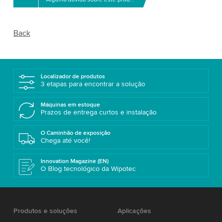
Back
Localizador de produtos
3 etapas para encontrar a solução
Máquinas em estoque
Prazos de entrega curtos e instalação
O Caminhão de exposição
Chega até você!
Innovation Magazine (EN)
O Blog tecnológico da Wipotec
Produtos e soluções
Aplicações