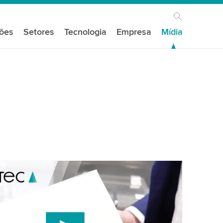
ções
Setores
Tecnologia
Empresa
Mídia
s do seu consentimento para carregar o
e vídeo do YouTube!
um serviço de terceiros para incorporar conteúdo
e pode coletar dados sobre sua atividade. Por