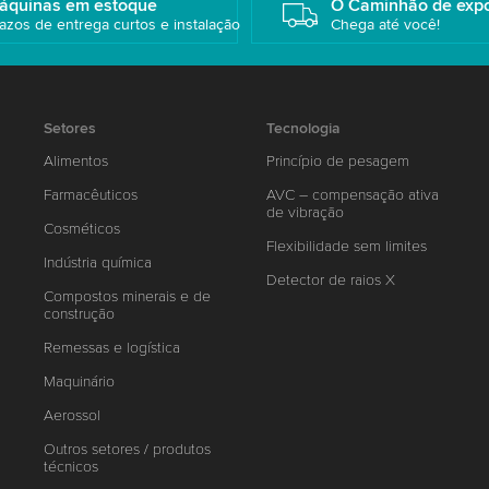
áquinas em estoque
O Caminhão de exp
azos de entrega curtos e instalação
Chega até você!
Setores
Tecnologia
Alimentos
Princípio de pesagem
Farmacêuticos
AVC – compensação ativa
de vibração
Cosméticos
Flexibilidade sem limites
Indústria química
Detector de raios X
Compostos minerais e de
construção
Remessas e logística
Maquinário
Aerossol
Outros setores / produtos
técnicos