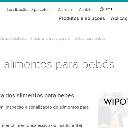
Localizações e parceiros
Carreira
Contato
PT
Produtos e soluções
Aplica
Visão detalhada
Track and trace para alimentos para bebês
a alimentos para bebês
ça dos alimentos para bebês
Precisamo
, inspeção e serialização de alimentos para
serviço d
Utilizamos 
de vídeo qu
em enchimento excessivo ou insuficiente)