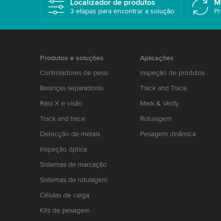
Localizador de produtos
M
3 etapas para encontrar a solução
Pr
Produtos e soluções
Aplicações
Controladores de peso
Inspeção de produtos
Balanças separadoras
Track and Trace
Raio X e visão
Mark & Verify
Track and trace
Rotulagem
Detecção de metais
Pesagem dinâmica
Inspeção óptica
Sistemas de marcação
Sistemas de rotulagem
Células de carga
Kits de pesagem