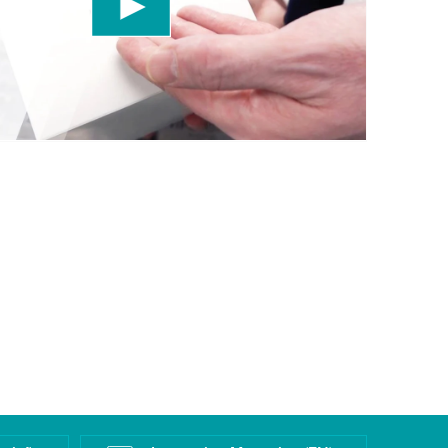
a os detalhes e aceite o serviço para assistir a
Mais informações