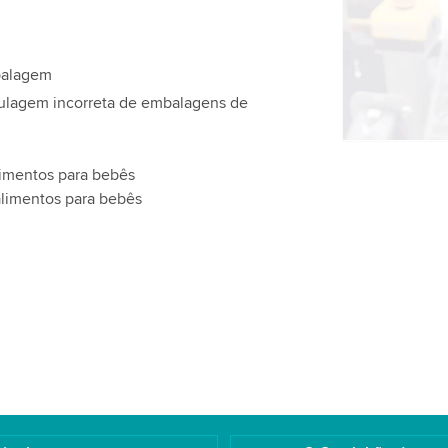
favor, revej
este vídeo.
balagem
Aceitar
otulagem incorreta de embalagens de
limentos para bebês
alimentos para bebês