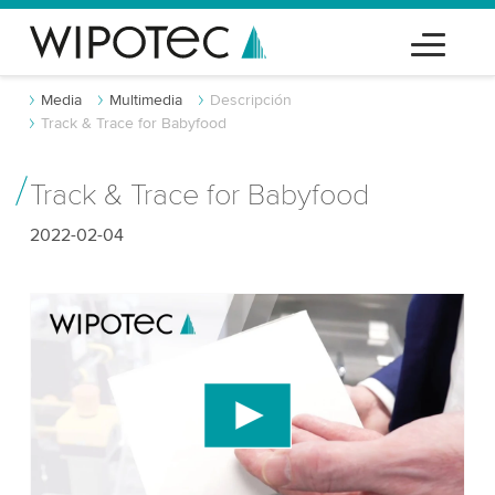
Media
Multimedia
Descripción
Track & Trace for Babyfood
Track & Trace for Babyfood
2022-02-04
¡Necesitamos tu consentimiento para
cargar el servicio de video de YouTube!
Utilizamos un servicio de terceros para incrustar
contenido de video que puede recopilar datos
sobre tu actividad. Por favor, revisa los detalles y
acepta el servicio para ver este video.