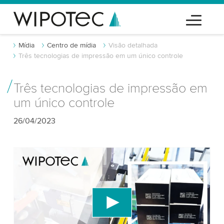
Mídia
Centro de mídia
Visão detalhada
Três tecnologias de impressão em um único controle
Três tecnologias de impressão em
um único controle
26/04/2023
Precisamos do seu consentimento para
carregar o serviço de vídeo do YouTube!
Utilizamos um serviço de terceiros para incorporar
conteúdo de vídeo que pode coletar dados sobre
sua atividade. Por favor, reveja os detalhes e