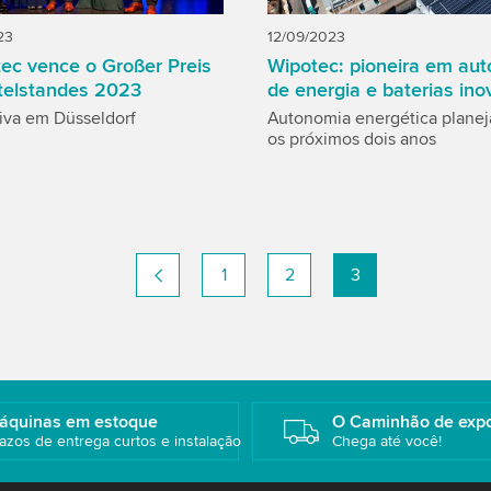
23
12/09/2023
ec vence o Großer Preis
Wipotec: pioneira em au
telstandes 2023
de energia e baterias in
tiva em Düsseldorf
Autonomia energética planej
os próximos dois anos
1
2
3
áquinas em estoque
O Caminhão de exp
azos de entrega curtos e instalação
Chega até você!