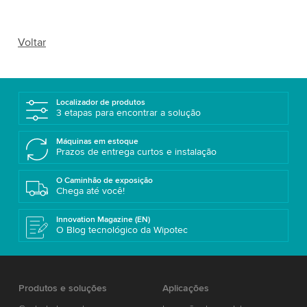
Voltar
Localizador de produtos
3 etapas para encontrar a solução
Máquinas em estoque
Prazos de entrega curtos e instalação
O Caminhão de exposição
Chega até você!
Innovation Magazine (EN)
O Blog tecnológico da Wipotec
Produtos e soluções
Aplicações