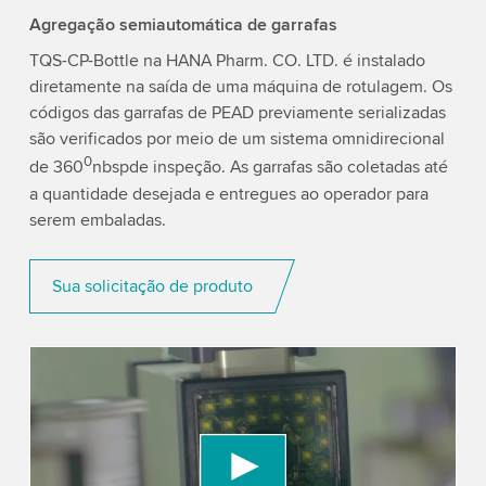
Agregação semiautomática de garrafas
TQS-CP-Bottle na HANA Pharm. CO. LTD. é instalado
diretamente na saída de uma máquina de rotulagem. Os
códigos das garrafas de PEAD previamente serializadas
são verificados por meio de um sistema omnidirecional
0
de 360
nbspde inspeção. As garrafas são coletadas até
a quantidade desejada e entregues ao operador para
serem embaladas.
Sua solicitação de produto
We need your consent to load the YouTube
Video service!
We use a third party service to embed video
content that may collect data about your activity.