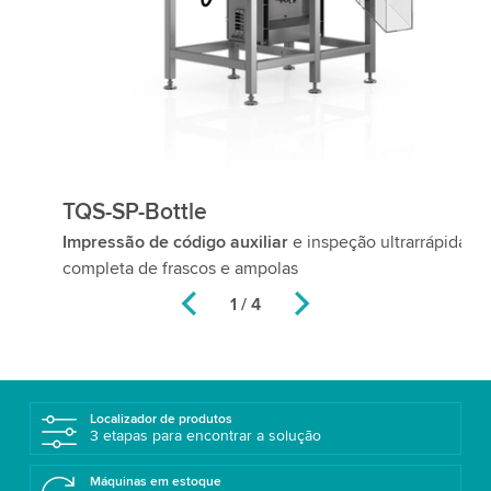
TQS-SP-Bottle
R
Impressão de código auxiliar
e inspeção ultrarrápida e
Ma
completa de frascos e ampolas
2 / 4
Localizador de produtos
3 etapas para encontrar a solução
Máquinas em estoque